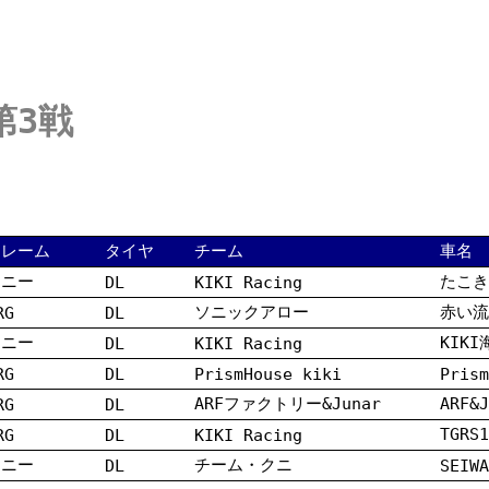
第3戦
フレーム
タイヤ
チーム
車名
トニー
たこきK
DL
KIKI Racing
ソニックアロー
赤い流
RG
DL
トニー
KIKI
DL
KIKI Racing
RG
DL
PrismHouse kiki
Prism
ARFファクトリー&Junar
ARF&
RG
DL
TGR
RG
DL
KIKI Racing
トニー
チーム・クニ
DL
SEIWA