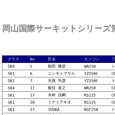
岡山国際サーキットシリーズ
クラス
氏名
エンジン
No
額田 勝彦
SK4
5
WR250
ニシモトマサル
SK1
6
YZ250F
C
矢路 尚彦
SK1
7
YZ250F
船住 直之
SK4
11
WR250
C
木村 佳嗣
SK1
17
RS125
C
ミナミアキオ
SK1
20
RS125
C
SK1
27
YUUKA
NSF250