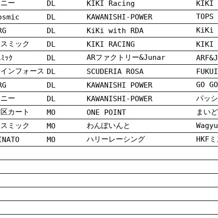
トニー
DL
KIKI Racing
KIKI 
TOPS
osmic
DL
KAWANISHI-POWER
KiK
RG
DL
KiKi with RDA
コスミック
DL
KIKI RACING
KIKI 
ARファクトリー&Junar
ｽﾐｯｸ
DL
ARF&J
ウインフォース
DL
SCUDERIA ROSA
FUKUI
GO G
RG
DL
KAWANISHI POWER
トニー
パッシ
DL
KAWANISHI-POWER
港区カート
まいど
MO
ONE POINT
コスミック
わんぽいんと
Wag
MO
ハリーレーシング
HKF
INATO
MO