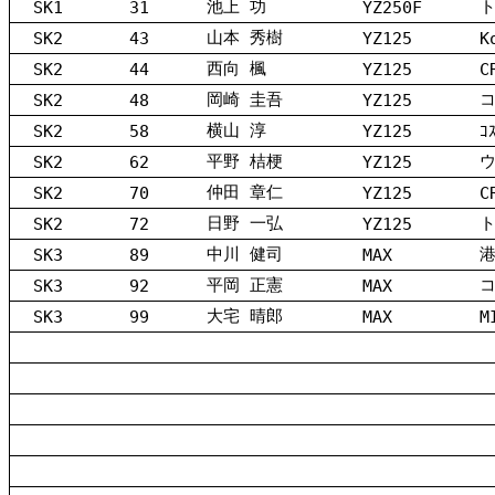
池上 功
SK1
31
YZ250F
山本 秀樹
SK2
43
YZ125
K
西向 楓
SK2
44
YZ125
C
岡崎 圭吾
SK2
48
YZ125
横山 淳
SK2
58
YZ125
ｺ
平野 桔梗
SK2
62
YZ125
仲田 章仁
SK2
70
YZ125
C
日野 一弘
SK2
72
YZ125
中川 健司
SK3
89
MAX
平岡 正憲
SK3
92
MAX
大宅 晴郎
SK3
99
MAX
M