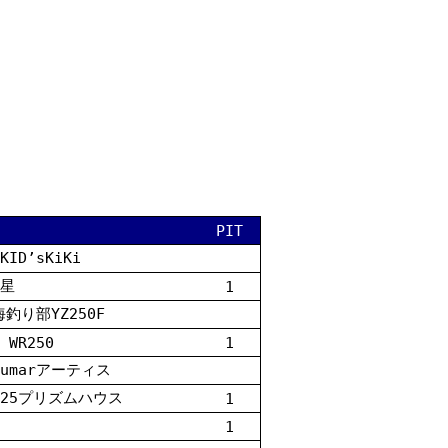
PIT
ID’sKiKi
星
1
海釣り部YZ250F
 WR250
1
Jumarアーティス
S125プリズムハウス
1
1