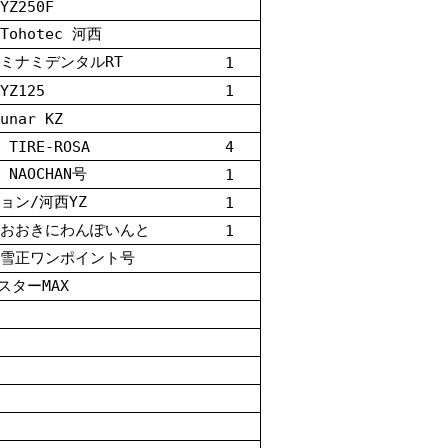
YZ250F
 Tohotec 河西
i ミナミデンタルRT
1
YZ125
1
unar KZ
 TIRE-ROSA
4
O NAOCHAN号
1
ョン/河西YZ
1
おおきにわんぽいんと
1
yu雪正ワンポイント号
ミスターMAX